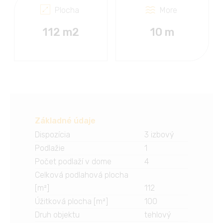
Plocha
More
112 m2
10 m
Základné údaje
Dispozícia
3 izbový
Podlažie
1
Počet podlaží v dome
4
Celková podlahová plocha
[m²]
112
Úžitková plocha [m²]
100
Druh objektu
tehlový