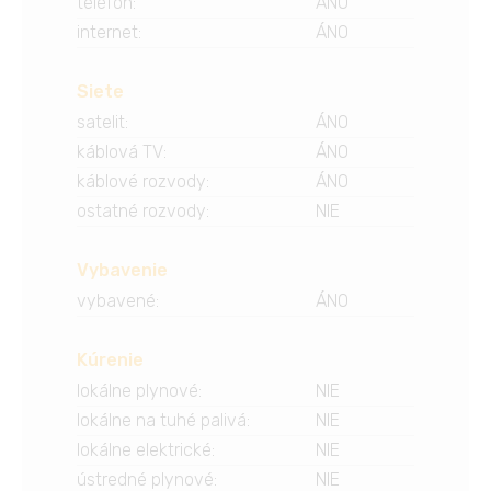
telefón
:
ÁNO
internet
:
ÁNO
Siete
satelit
:
ÁNO
káblová TV
:
ÁNO
káblové rozvody
:
ÁNO
ostatné rozvody
:
NIE
Vybavenie
vybavené
:
ÁNO
Kúrenie
lokálne plynové
:
NIE
lokálne na tuhé palivá
:
NIE
lokálne elektrické
:
NIE
ústredné plynové
:
NIE