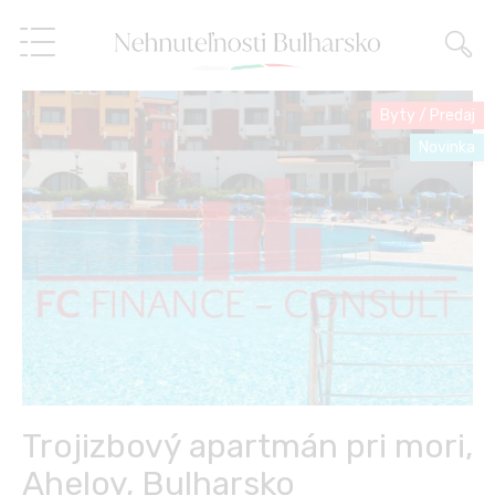
Byty
/
Predaj
Novinka
Nehnuteľnosti
Služby
O nás
Realitné služby
Referencie
Predaj na splátky,
finančné poradenstvo
Blog
Správa nehnuteľností
Trojizbový apartmán pri mori,
SK
Aheloy, Bulharsko