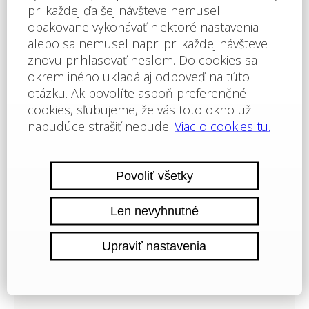
eur • Možnosť ročného výnosu z investície: áno •
Dispozícia: chodba, obývacia izba s kuchynským kútom,
2 spálne, kúpeľňa s WC, balkón • Poloha a vybavenie
komplexu: bazény, vrátane detského bazéna •
reštaurácia s bulharskou/európskou kuchyňou • obchody
s potravinami a plážovými doplnkami • vnútorné fitness •
sauna • kúpele • detský klub • masážna miestnosť •
zdravotnícke stredisko • recepcia • detské a športové
ihriská • bezplatné parkovanie • strážené parkovisko • 2
bazénov pre deti i dospelých, pri bazéne je k dispozícii
plavčík a lehátka zadarmo • stolný futbal • biliard a stolný
tenis • cestovná kancelária • squash