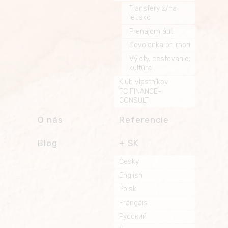
Transfery z/na
letisko
Prenájom áut
Dovolenka pri mori
Výlety, cestovanie,
kultúra
Klub vlastníkov
FC FINANCE-
CONSULT
O nás
Referencie
Blog
SK
Česky
English
Polski
Français
Русский