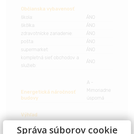
Občianska vybavenosť
škola
:
ÁNO
škôlka
:
ÁNO
zdravotnícke zariadenie
:
ÁNO
pošta
:
ÁNO
supermarket
:
ÁNO
kompletná sieť obchodov a
ÁNO
služieb
:
A -
Mimoriadne
Energetická náročnosť
budovy
úsporná
Výhľad
na bazén
:
ÁNO
na more
:
NIE