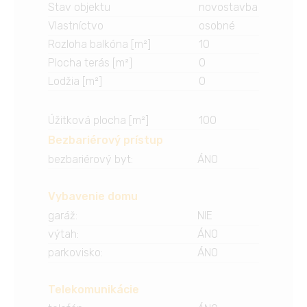
Stav objektu
novostavba
Vlastníctvo
osobné
Rozloha balkóna [m²]
10
Plocha terás [m²]
0
Lodžia [m²]
0
Úžitková plocha [m²]
100
Bezbariérový prístup
bezbariérový byt
:
ÁNO
Vybavenie domu
garáž
:
NIE
výtah
:
ÁNO
parkovisko
:
ÁNO
Telekomunikácie