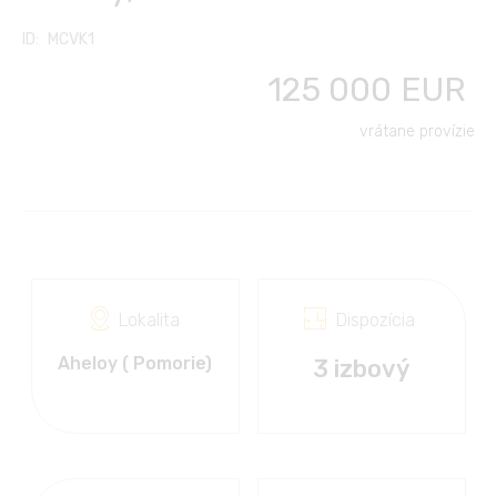
Ďalšie služby
Kontakt
Česky
MCVK1
Klub vlastníkov
Transfery z/na letisko
125 000
EUR
FC FINANCE-CONSULT
English
Prenájom áut
vrátane provízie
Polski
Dovolenka pri mori
Français
Výlety, cestovanie,
kultúra
Русский
Lokalita
Dispozícia
Български
Aheloy ( Pomorie)
3 izbový