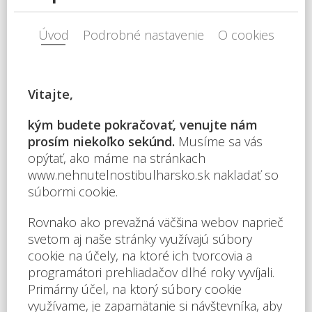
na hory
:
NIE
do ulice
:
ÁNO
do záhrady
:
ÁNO
Vzdialenosť k moru [m]
10
Popis nehnuteľnosti
Na predaj trojizbový apartmán112m2 pri mori. Výhľad: na
záhradu, na bazen, na more • Vzdialenosť od pláže: 10
metrov • Parkovacie miesto: áno, v areáli, na ulici •
Kolaudácia: áno • Poplatok za údržbu spoločných
priestorov: 12 eur/m2/rok • Rezervačný poplatok: 2000