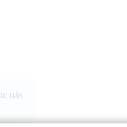
te nás
062 168