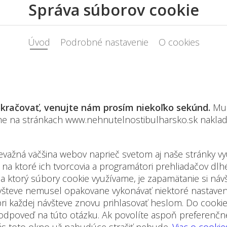
ulár nižšie
AŤ