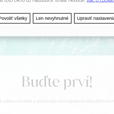
Buďte prví!
a k odberu noviniek a dostávajte novo zaradené nehnuteľnosti m