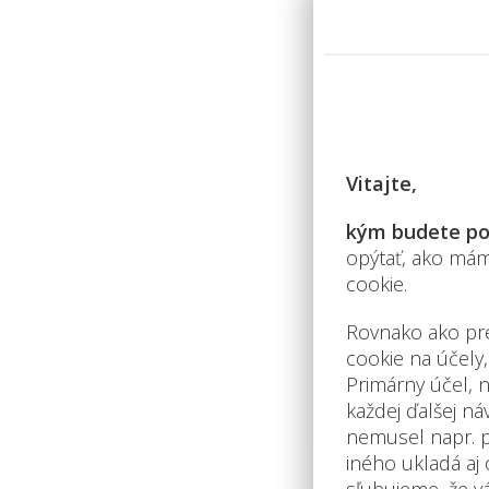
alebo vyplňte form
ODOSL