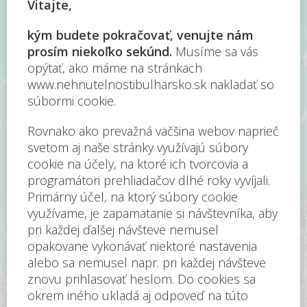
Buďte prví!
Prihláste sa k odberu noviniek a dostávajte novo
zaradené nehnuteľnosti medzi prvými.