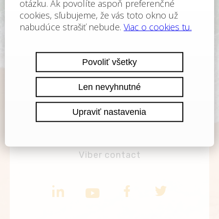
TELEFÓN
+420 222 191 945
E-MAIL
office@finance-consult.cz
WHATS APP
WhatsApp contact
VIBER
Viber contact