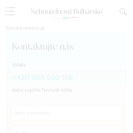
Ponuka neexistuje
Nehnuteľnosti
Kontaktujte nás
Služby
Volajte
O nás
Realitné služby
+420 608 062 168
alebo vyplňte formulár nižšie
Referencie
Predaj na splátky,
finančné poradenstvo
Blog
Správa nehnuteľností
SK