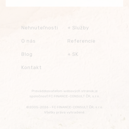
Nehnuteľnosti
Služby
Realitné služby
O nás
Referencie
Predaj na splátky,
finančné
Blog
SK
poradenstvo
Správa nehnuteľností
Česky
Kontakt
Ďalšie služby
English
Klub vlastníkov
Transfery z/na
Polski
FC FINANCE-
letisko
Français
CONSULT
Prevádzkovateľom webových stránok je
Prenájom áut
Русский
spoločnosť FC FINANCE-CONSULT ČR, s.r.o.
Dovolenka pri mori
Български
©2005-2026 - FC FINANCE-CONSULT ČR, s.r.o.
Výlety, cestovanie,
Všetky práva vyhradené.
kultúra