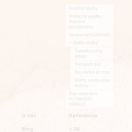
Realitné služby
Predaj na splátky,
finančné
poradenstvo
Správa nehnuteľností
Ďalšie služby
Transfery z/na
letisko
Prenájom áut
Dovolenka pri mori
Výlety, cestovanie,
kultúra
Klub vlastníkov
FC FINANCE-
CONSULT
O nás
Referencie
Blog
SK