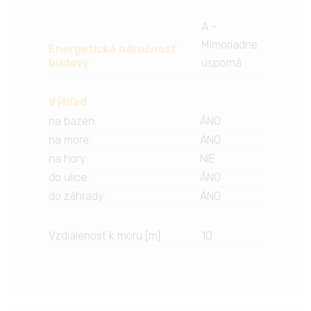
A -
Mimoriadne
Energetická náročnosť
budovy
úsporná
Výhľad
na bazén
:
ÁNO
na more
:
ÁNO
na hory
:
NIE
do ulice
:
ÁNO
do záhrady
:
ÁNO
Vzdialenosť k moru [m]
10