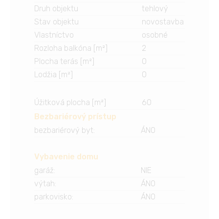
Druh objektu
tehlový
Stav objektu
novostavba
Vlastníctvo
osobné
Rozloha balkóna [m²]
2
Plocha terás [m²]
0
Lodžia [m²]
0
Úžitková plocha [m²]
60
Bezbariérový prístup
bezbariérový byt
:
ÁNO
Vybavenie domu
garáž
:
NIE
výtah
:
ÁNO
parkovisko
:
ÁNO