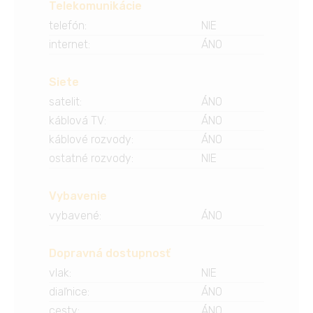
Telekomunikácie
telefón
:
NIE
internet
:
ÁNO
Siete
satelit
:
ÁNO
káblová TV
:
ÁNO
káblové rozvody
:
ÁNO
ostatné rozvody
:
NIE
Vybavenie
vybavené
:
ÁNO
Dopravná dostupnosť
vlak
:
NIE
diaľnice
:
ÁNO
cesty
:
ÁNO