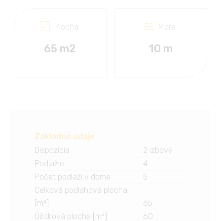
Plocha
More
65 m2
10 m
Základné údaje
Dispozícia
2 izbový
Podlažie
4
Počet podlaží v dome
5
Celková podlahová plocha
[m²]
65
Úžitková plocha [m²]
60