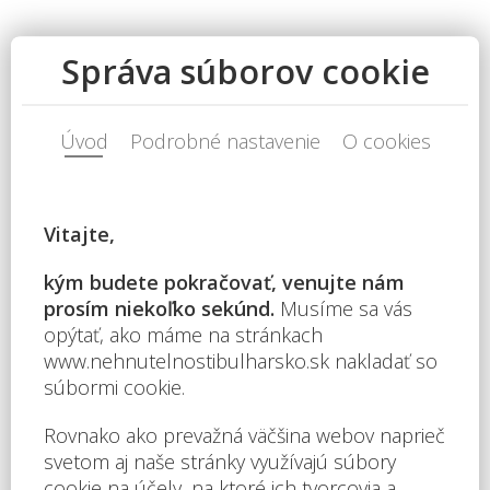
Popis nehnuteľnosti
Apartmán ponúka výhľad na more a je zariadený v
modernom a luxusnom štýle. Nachádza sa v prvej línii pri
mori v jednom z najlepších komplexov na bulharskom
pobreží Čierneho mora. Komplex disponuje bazénmi s
vodnými šmykľavkami, športoviskami a bezplatnými
spoločenskými hrami, ako sú air hockey, stolný futbal a
stolný tenis. Hostia môžu využívať vynikajúce
gastronomické služby vrátane bufetových reštaurácií,
reštaurácií à la carte, snack barov a barov pri bazéne.
Reštaurácie v komplexe patria medzi najlepšie v
letoviskách Slnečné pobrežie a Sveti Vlas. Recepcia je k
dispozícii 24 hodín denne. Komplex je nový, postavený z
kvalitných materiálov a spĺňa vysoké hygienické