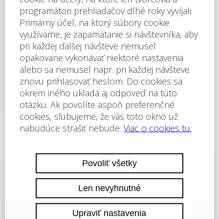
štandardy. Apartmán je vybavený inteligentným
systémom SMART Home, ktorý je možné ovládať
odkiaľkoľvek na svete prostredníctvom hlasových
príkazov Alexa, smartfónu, tabletu alebo priamo na
zariadení. Súčasťou vybavenia sú dve inteligentné
tepelné čerpadlá SAMSUNG na vykurovanie a chladenie,
inteligentné elektrické podlahové vykurovanie SONOFF v
obývacej izbe s kuchyňou a v kúpeľni, inteligentné
zásuvky a vypínače SONOFF, dva veľké SMART
televízory SAMSUNG v obývacej izbe a spálni, Hi-Fi
systém SONOS, inteligentná umývačka riadu BOSCH,
inteligentná práčka LG, vstavaná inteligentná mikrovlnná
rúra SAMSUNG, indukčná varná doska SAMSUNG, veľká
chladnička s mrazničkou SAMSUNG, inteligentný
robotický vysávač SENCOR s mopovacou funkciou,
teplovzdušná fritéza TEFAL, kávovar De'Longhi,
Sodastream, rýchlovarná kanvica Tefal, hriankovač Tefal