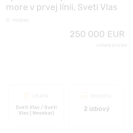
Ďalšie služby
more v prvej línii, Sveti Vlas
Kontakt
Česky
Klub vlastníkov
Transfery z/na letisko
PROD40
FC FINANCE-CONSULT
English
250 000
EUR
Prenájom áut
Polski
vrátane provízie
Dovolenka pri mori
Français
Výlety, cestovanie,
kultúra
Русский
Български
Lokalita
Dispozícia
Sveti Vlas / Sveti
2 izbový
Vlas ( Nesebar)