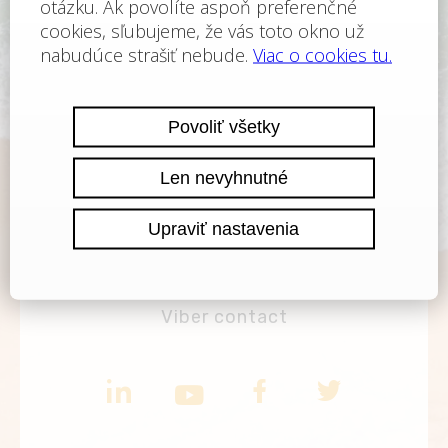
TELEFÓN
+420 222 191 945
E-MAIL
office@finance-consult.cz
WHATS APP
WhatsApp contact
VIBER
Viber contact