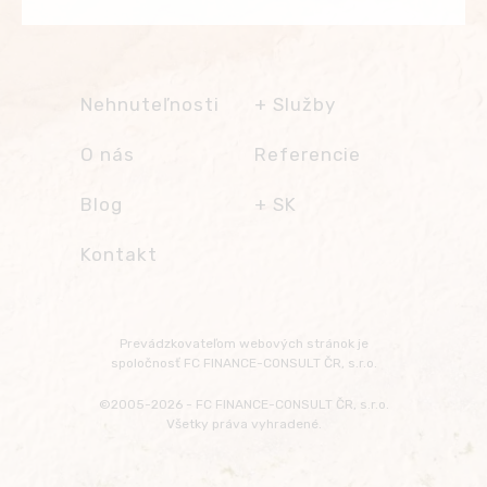
Nehnuteľnosti
Služby
Realitné služby
O nás
Referencie
Predaj na splátky,
finančné
Blog
SK
poradenstvo
Správa nehnuteľností
Česky
Kontakt
Ďalšie služby
English
Klub vlastníkov
Transfery z/na
Polski
FC FINANCE-
letisko
Français
CONSULT
Prevádzkovateľom webových stránok je
Prenájom áut
Русский
spoločnosť FC FINANCE-CONSULT ČR, s.r.o.
Dovolenka pri mori
Български
©2005-2026 - FC FINANCE-CONSULT ČR, s.r.o.
Výlety, cestovanie,
Všetky práva vyhradené.
kultúra