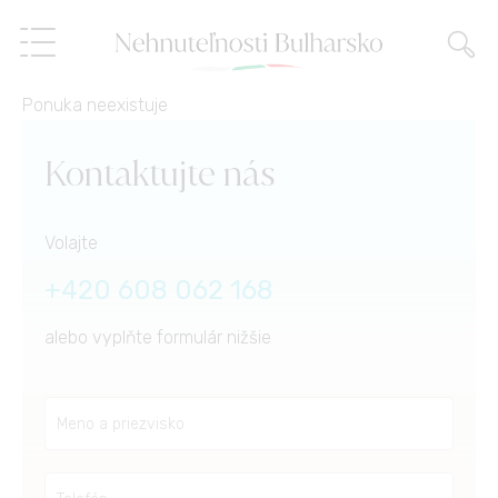
Ponuka neexistuje
Nehnuteľnosti
Kontaktujte nás
Služby
Volajte
O nás
Realitné služby
+420 608 062 168
alebo vyplňte formulár nižšie
Referencie
Predaj na splátky,
finančné poradenstvo
Blog
Správa nehnuteľností
SK