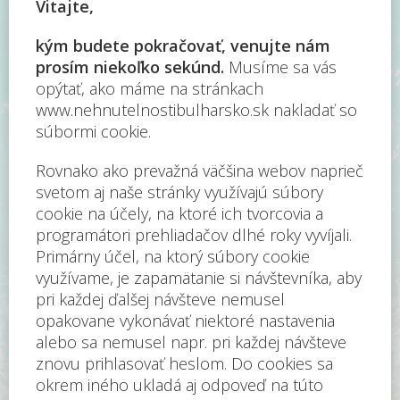
Buďte prví!
Prihláste sa k odberu noviniek a dostávajte novo
zaradené nehnuteľnosti medzi prvými.